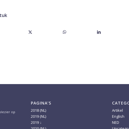
stuk
PAGINA’S
CATEG
2018 (NL)
Artikel
 plezier op
2019 (NL)
English
2019 ↓
NED
2020 (NL)
Uncatego