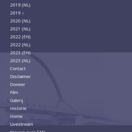
2019 (NL)
2019 ↓
2020 (NL)
2021 (NL)
2022 (EN)
2022 (NL)
2023 (EN)
2023 (NL)
Contact
Disclaimer
Doneer
Film
Galerij
Historie
Home
Livestream