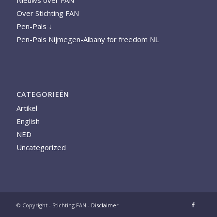
Nieuws over FAN
Over Stichting FAN
Pen-Pals ↓
Pen-Pals Nijmegen-Albany for freedom NL
CATEGORIEËN
Artikel
English
NED
Uncategorized
© Copyright - Stichting FAN -
Disclaimer