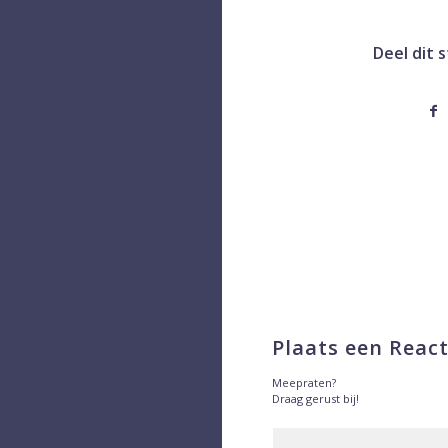
Deel dit 
Plaats een React
Meepraten?
Draag gerust bij!