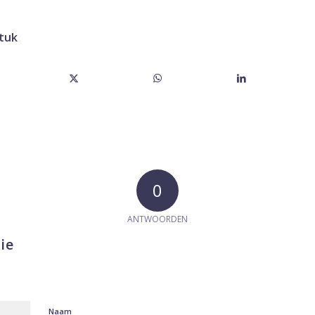
stuk
0
ANTWOORDEN
ie
Naam