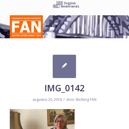
English
Nederlands
IMG_0142
/
augustus 20, 2018
door
Stichting FAN