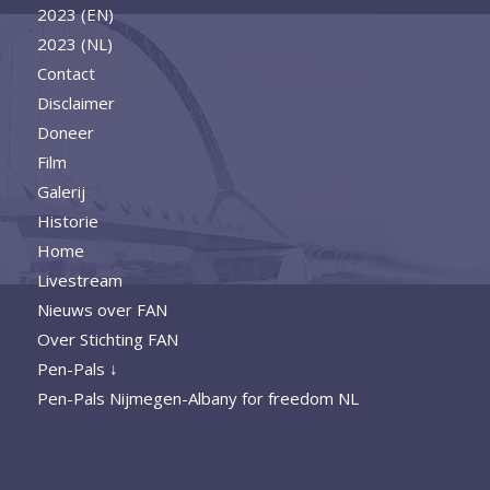
2023 (EN)
2023 (NL)
Contact
Disclaimer
Doneer
Film
Galerij
Historie
Home
Livestream
Nieuws over FAN
Over Stichting FAN
Pen-Pals ↓
Pen-Pals Nijmegen-Albany for freedom NL