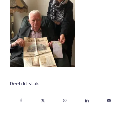
Deel dit stuk