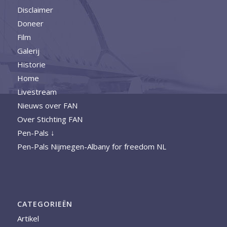
Disclaimer
Doneer
Film
Galerij
Historie
Home
Livestream
Nieuws over FAN
Over Stichting FAN
Pen-Pals ↓
Pen-Pals Nijmegen-Albany for freedom NL
CATEGORIEËN
Artikel