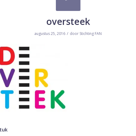
oversteek
/
augustus 25, 2016
door
Stichting FAN
stuk