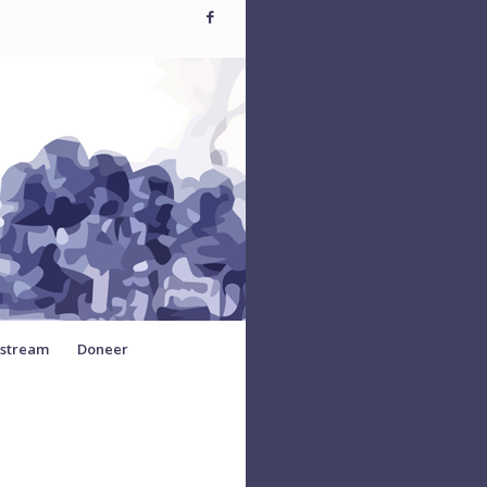
estream
Doneer