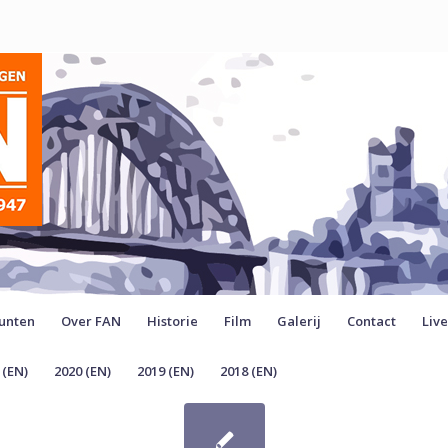
unten
Over FAN
Historie
Film
Galerij
Contact
Liv
 (EN)
2020 (EN)
2019 (EN)
2018 (EN)