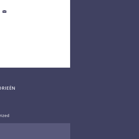
ORIEËN
rized