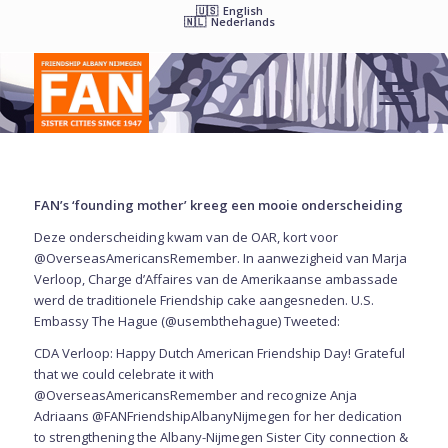
English
Nederlands
FAN’s ‘founding mother’ kreeg een mooie onderscheiding
Deze onderscheiding kwam van de OAR, kort voor
@OverseasAmericansRemember. In aanwezigheid van Marja
Verloop, Charge d’Affaires van de Amerikaanse ambassade
werd de traditionele Friendship cake aangesneden. U.S.
Embassy The Hague (@usembthehague)
Tweeted
:
CDA Verloop: Happy Dutch American Friendship Day! Grateful
that we could celebrate it with
@OverseasAmericansRemember and recognize Anja
Adriaans @FANFriendshipAlbanyNijmegen for her dedication
to strengthening the Albany-Nijmegen Sister City connection &