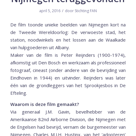
/
april 5, 2016
door
Stichting FAN
De film toonde unieke beelden van Nijmegen kort na
de Tweede Wereldoorlog: De verwoeste stad, het
station, noodwinkels en het lossen aan de Waalkade
van hulpgoederen uit Albany.
Maker van de film is Peter Reijnders (1900-1974),
afkomstig uit Den Bosch en werkzaam als professioneel
fotograaf, cineast (onder andere van de bevrijding van
Eindhoven in 1944) en uitvinder. Reijnders was later
één van de grondleggers van het Sprookjesbos in De
Efteling.
Waarom is deze film gemaakt?
Via generaal J.M. Gavin, bevelhebber van de
Amerikaanse 82nd Airborne Division, die Nijmegen met
de Engelsen had bevrijd, vernam de burgemeester van
Nijmegen, Charles M.J.H. Hustinx, van het ‘adopteren’