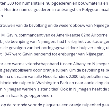
boten 300 ton humanitaire hulpgoederen en bouwmaterialen
r Hustinx nam de goederen in ontvangst en Polygoon maa
n.’
trouwen van de bevolking en de wederopbouw van Nijmegen
M. Gavin, commandant van de Amerikaanse 82nd Airborne Di
 bij de bevrijding van Nijmegen, had hierbij het voortouw g
m de gevolgen van het oorlogsgeweld door hulpverlening ui
rt 1947 werd Gavin benoemd tot ereburger van Nijmegen.
oor een warme vriendschapsband tussen Albany en Nijmegen
t gesymboliseerd door oranje tulpen. Om de bevolking te 
lmina uit naam van alle Nederlanders 2.000 tulpenbollen naa
 bloeiende tulpen in Washington Park en naar aanleiding d
 en Nijmegen werden ‘sister cities’. Ook in Nijmegen heeft de
ken in haar logo opgenomen.
l op de rotonde voor de plaquette een oranje tulpenbed gaan 