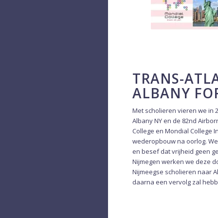
TRANS-ATLA
ALBANY FO
Met scholieren vieren we in
Albany NY en de 82nd Airbor
College en Mondial College I
wederopbouw na oorlog. We 
en besef dat vrijheid geen g
Nijmegen werken we deze doel
Nijmeegse scholieren naar Al
daarna een vervolg zal hebb