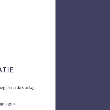
ATIE
jmegen na de oorlog
Nijmegen.