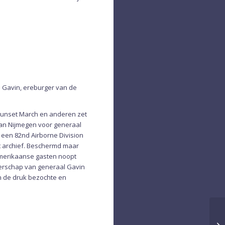
. Gavin, ereburger van de
 Sunset March en anderen zet
van Nijmegen voor generaal
 een 82nd Airborne Division
t archief. Beschermd maar
Amerikaanse gasten noopt
rgerschap van generaal Gavin
n de druk bezochte en