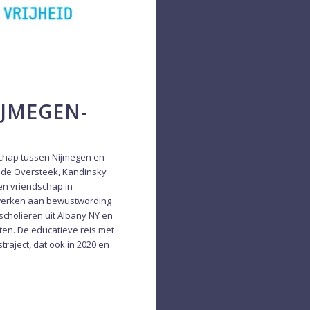
IJMEGEN-
schap tussen Nijmegen en
 de Oversteek, Kandinsky
en vriendschap in
 werken aan bewustwording
scholieren uit Albany NY en
ten. De educatieve reis met
raject, dat ook in 2020 en