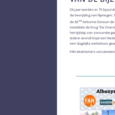
Dit jaar worden er 75 bijzon
de bevrijding van Nijmegen. 
nd
de 82
Airborne Division de
inmiddels de brug “De Overs
het tijdstip van zonsonderg
Iedere avond loopt een Nede
een dagelijks eerbetoon ge
FAN deelnemers verzamelen o