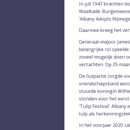
In juli 1947 brachten 
Waalkade. Burgemeeste
‘Albany Adopts Nijmege
Daarmee kreeg het ver
Generaal-majoor James 
belangrijke rol speelde
zoveel mogelijk doen o
verzachten. Op 25 maa
De hulpactie zorgde v
vriendschapsband word
stuurde koningin Wilhe
stonden voor het eerst
‘Tulip Festival’. Albany
tulp als herkenningste
In het voorjaar 2020 za