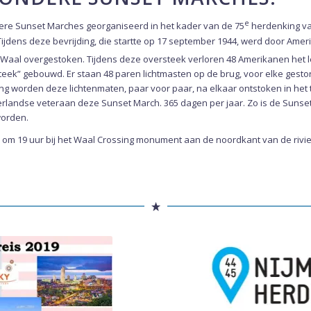
e
dere Sunset Marches georganiseerd in het kader van de 75
herdenking va
Tijdens deze bevrijding, die startte op 17 september 1944, werd door Ame
 Waal overgestoken. Tijdens deze oversteek verloren 48 Amerikanen het le
teek” gebouwd. Er staan 48 paren lichtmasten op de brug, voor elke gest
ang worden deze lichtenmaten, paar voor paar, na elkaar ontstoken in het
rlandse veteraan deze Sunset March. 365 dagen per jaar. Zo is de Sunse
worden.
m 19 uur bij het Waal Crossing monument aan de noordkant van de rivie