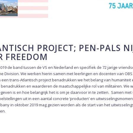
NTISCH PROJECT; PEN-PALS N
R FREEDOM
 2019 de band tussen de VS en Nederland en specifiek de 72 jarige vriend
ne Division. We werken hierin samen met leerlingen en docenten van OBS
n een trans-Atlantisch project benadrukken we het belang van humaniteit 
benadrukken en waarderen de maatschappelijke rol van militairen. We
egeven is en hoe belangrijk het is om je daarvoor in te zetten. Samen met 
stellingen uit in een aantal concrete ‘producten’ en uitwisselingsmomen
bany in oktober 2019 mag gezien worden als de start van het uitwisselingst
en.