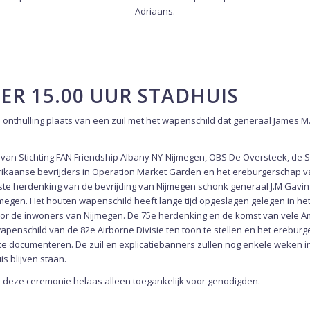
Adriaans.
ER 15.00 UUR STADHUIS
 onthulling plaats van een zuil met het wapenschild dat generaal James M
 van Stichting FAN Friendship Albany NY-Nijmegen, OBS De Oversteek, de
erikaanse bevrijders in Operation Market Garden en het ereburgerschap 
erste herdenking van de bevrijding van Nijmegen schonk generaal J.M Gavin
megen. Het houten wapenschild heeft lange tijd opgeslagen gelegen in he
or de inwoners van Nijmegen. De 75e herdenking en de komst van vele 
wapenschild van de 82e Airborne Divisie ten toon te stellen en het erebu
e documenteren. De zuil en explicatiebanners zullen nog enkele weken i
s blijven staan.
s deze ceremonie helaas alleen toegankelijk voor genodigden.