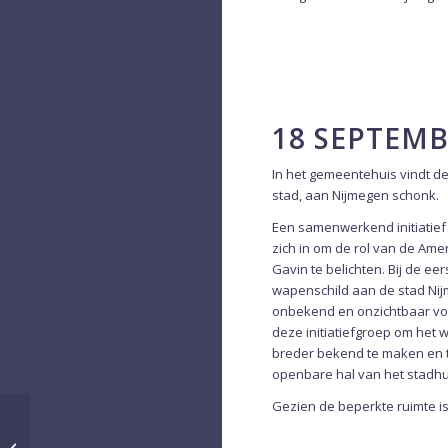
18 SEPTEMB
In het gemeentehuis vindt de
stad, aan Nijmegen schonk.
Een samenwerkend initiatief
zich in om de rol van de Am
Gavin te belichten. Bij de e
wapenschild aan de stad Nij
onbekend en onzichtbaar vo
deze initiatiefgroep om het 
breder bekend te maken en t
openbare hal van het stadhui
Gezien de beperkte ruimte i
Nijmegen bruist 2