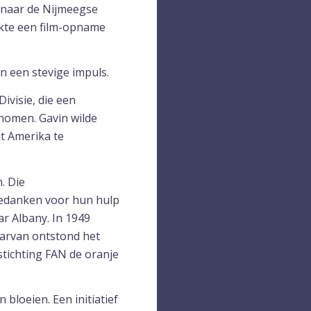
 naar de Nijmeegse
kte een film-opname
 een stevige impuls.
visie, die een
enomen. Gavin wilde
t Amerika te
. Die
bedanken voor hun hulp
r Albany. In 1949
aarvan ontstond het
 stichting FAN de oranje
bloeien. Een initiatief